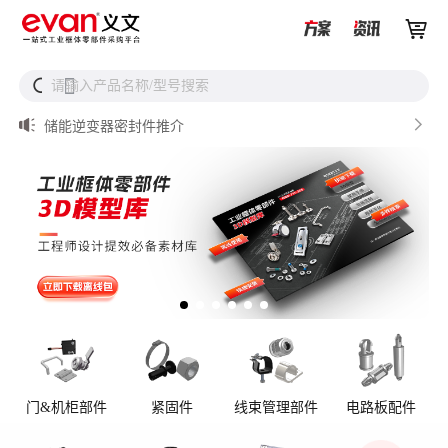


储能设备为什么必须用防松螺母？


请输入产品名称/型号搜索
搜

从液冷接头到松不脱螺钉，义文一站式服务器液冷零部件
解决方案

储能逆变器密封件推介

AI数据中心服务器液冷接头

UQD vs UQDB怎么选？数据中心液冷接头选型（含OCP标
准对比）
门&机柜部件
紧固件
线束管理部件
电路板配件