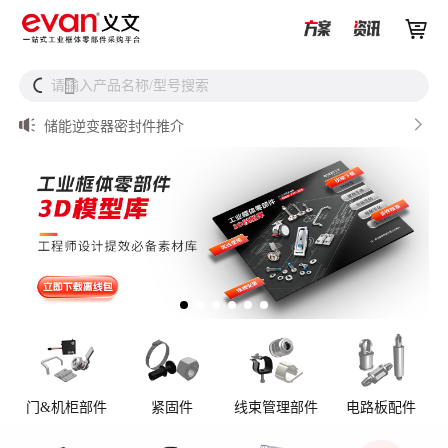


储能设备为什么必须用防松螺母？


请输入产品名称/型号搜索
搜

从液冷接头到松不脱螺钉，义文一站式服务器液冷零部件
解决方案

储能逆变器密封件推介

AI数据中心服务器液冷接头

UQD vs UQDB怎么选？数据中心液冷接头选型（含OCP标
准对比）
门&机柜部件
紧固件
线束管理部件
电路板配件