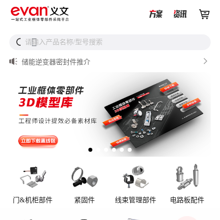


储能设备为什么必须用防松螺母？


请输入产品名称/型号搜索
搜

从液冷接头到松不脱螺钉，义文一站式服务器液冷零部件
解决方案

储能逆变器密封件推介

AI数据中心服务器液冷接头

UQD vs UQDB怎么选？数据中心液冷接头选型（含OCP标
准对比）
门&机柜部件
紧固件
线束管理部件
电路板配件