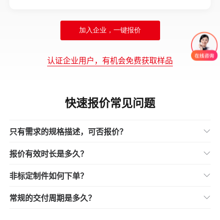
加入企业，一键报价
认证企业用户，有机会免费获取样品
快速报价常见问题

只有需求的规格描述，可否报价？
可以，如需帮助可以直接找
人工客服
。

报价有效时长是多久？
报价生效后30天内。

非标定制件如何下单？
您可以通过
【快速报价】
提交需求，生成价格后，可直接

常规的交付周期是多久？
进行下单订购；或是可以直接通过
【非标定制】
提交需
求，全流程在线完成。
7天内，部分部件在30天内。