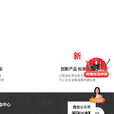
门锁
铰链
拉手
脚轮
支撑
更多
全
创新产品 标准先行
目
以新品标准化助力行业发展
品类齐全
支持定制
需求
为工业五金集成服务建标准
立即申领
在线选
1V1客
助中心
型
服
微信公众号