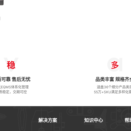
用
室
质可靠 售后无忧
品类丰富 规格齐
托EQMS体系化管理
涵盖36个细分产品类
质稳定，交期可控
55万+SKU满足多样化
解决方案
知识中心
帮