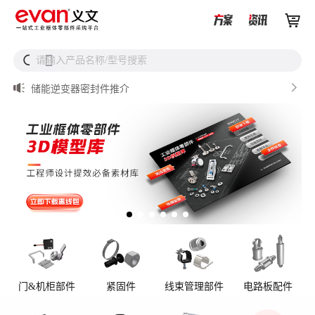


储能设备为什么必须用防松螺母？


请输入产品名称/型号搜索
搜

从液冷接头到松不脱螺钉，义文一站式服务器液冷零部件
解决方案

储能逆变器密封件推介

AI数据中心服务器液冷接头

UQD vs UQDB怎么选？数据中心液冷接头选型（含OCP标
准对比）
门&机柜部件
紧固件
线束管理部件
电路板配件