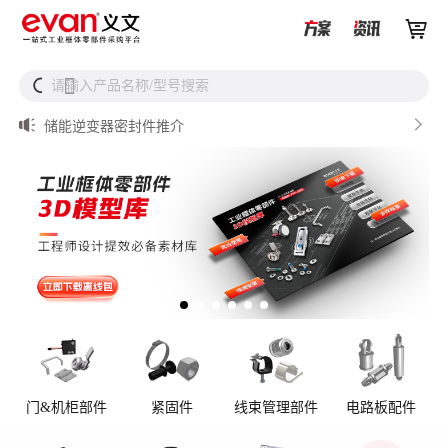


储能设备为什么必须用防松螺母？


请输入产品名称/型号搜索
搜

从液冷接头到松不脱螺钉，义文一站式服务器液冷零部件
解决方案

储能逆变器密封件推介

AI数据中心服务器液冷接头

UQD vs UQDB怎么选？数据中心液冷接头选型（含OCP标
准对比）
门&机柜部件
紧固件
线束管理部件
电路板配件