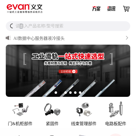


从液冷接头到松不脱螺钉，义文一站式服务器液冷零部件


请输入产品名称/型号搜索
搜
解决方案

储能逆变器密封件推介

AI数据中心服务器液冷接头

UQD vs UQDB怎么选？数据中心液冷接头选型（含OCP标
准对比）

储能设备为什么必须用防松螺母？
门&机柜部件
紧固件
线束管理部件
电路板配件