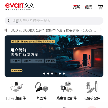


储能逆变器密封件推介


请输入产品名称/型号搜索
搜

AI数据中心服务器液冷接头

UQD vs UQDB怎么选？数据中心液冷接头选型（含OCP标
准对比）

储能设备为什么必须用防松螺母？

从液冷接头到松不脱螺钉，义文一站式服务器液冷零部件
解决方案
门&机柜部件
紧固件
线束管理部件
电路板配件