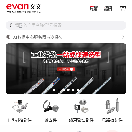


从液冷接头到松不脱螺钉，义文一站式服务器液冷零部件


请输入产品名称/型号搜索
搜
解决方案

储能逆变器密封件推介

AI数据中心服务器液冷接头

UQD vs UQDB怎么选？数据中心液冷接头选型（含OCP标
准对比）

储能设备为什么必须用防松螺母？
门&机柜部件
紧固件
线束管理部件
电路板配件