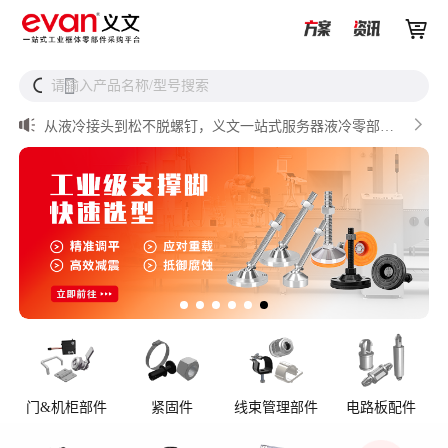


UQD vs UQDB怎么选？数据中心液冷接头选型（含OCP标


请输入产品名称/型号搜索
搜
准对比）

储能设备为什么必须用防松螺母？

从液冷接头到松不脱螺钉，义文一站式服务器液冷零部件
解决方案

储能逆变器密封件推介

AI数据中心服务器液冷接头
门&机柜部件
紧固件
线束管理部件
电路板配件