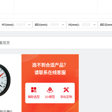
H1(mm):
请选择
ØD(mm):
请选择
H(mm):
请选择
ØD2(mm
看现货
选不到合适产品？
请联系在线客服
辅助选型
3D模型
非标定制
菱形滚花旋钮重力式指示器01型