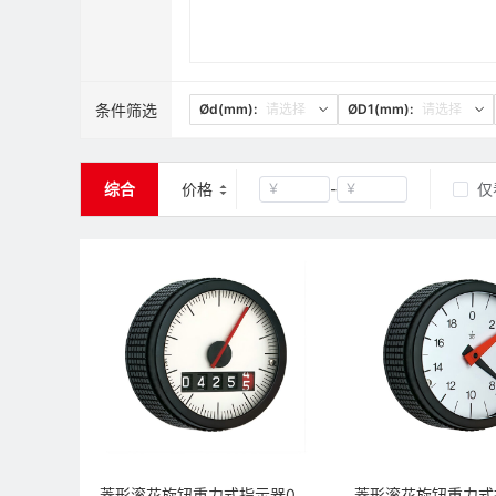
条件筛选
Ød(mm):
请选择
ØD1(mm):
请选择
综合
价格
-
仅
￥
￥
清空
确定
菱形滚花旋钮重力式指示器02型