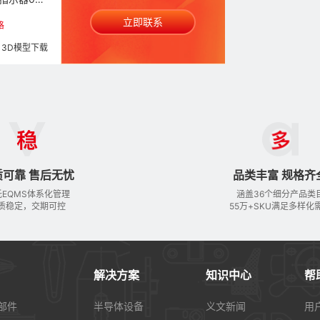
立即联系
格
3D模型下载
质可靠 售后无忧
品类丰富 规格齐
托EQMS体系化管理
涵盖36个细分产品类
质稳定，交期可控
55万+SKU满足多样化
解决方案
知识中心
帮
部件
半导体设备
义文新闻
用