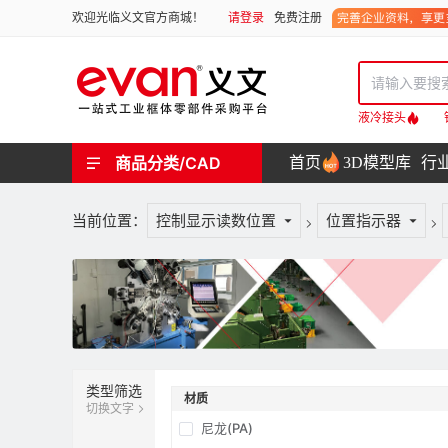
请登录
免费注册
欢迎光临义文官方商城！
液冷接头
商品分类/CAD
首页
3D模型库
行
工业用机械式门锁 | 工业用电子式门锁 | 铰链 | 拉手 | 碰珠和磁吸 | 脚轮 | 支撑脚 | 密封条 | 支撑
螺母 | 螺栓 | 螺钉 | 自攻类螺钉 | 卡箍 | 铆钉 | 垫圈 | 销和键 | 螺柱 | 挡圈
护线套 | 软管和软管接头 | 线槽及配件 | 扎线带和配件
电路板隔离柱 | 电路板导轨
分度定位件 | 紧定手柄 | 紧固旋钮 | 滑轨 | 手轮和摇手 | 显示屏支臂 | 联轴器
液压系统附件 | 位置指示器
当前位置：
控制显示读数位置
位置指示器
类型筛选
材质
切换文字
尼龙(PA)