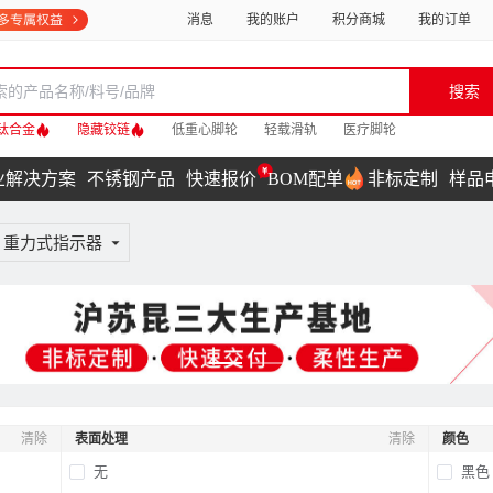
消息
我的账户
积分商城
我的订单
搜索
钛合金
隐藏铰链
低重心脚轮
轻载滑轨
医疗脚轮
业解决方案
不锈钢产品
快速报价
BOM配单
非标定制
样品
重力式指示器
清除
表面处理
清除
颜色
无
黑色