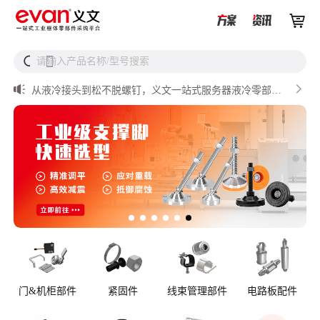


UQD vs UQDB怎么选？数据中心液冷接头选型（含OCP标


请输入产品名称/型号搜索
搜
准对比）

储能设备为什么必须用防松螺母？

从液冷接头到松不脱螺钉，义文一站式服务器液冷零部件
解决方案

储能逆变器密封件推介

AI数据中心服务器液冷接头
门&机柜部件
紧固件
线束管理部件
电路板配件