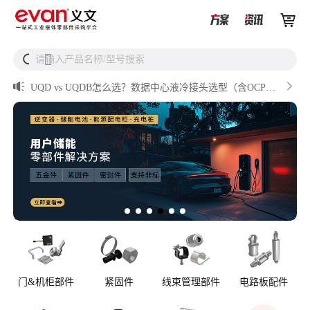


储能逆变器密封件推介


请输入产品名称/型号搜索
搜

AI数据中心服务器液冷接头

UQD vs UQDB怎么选？数据中心液冷接头选型（含OCP标
准对比）

储能设备为什么必须用防松螺母？

从液冷接头到松不脱螺钉，义文一站式服务器液冷零部件
解决方案
门&机柜部件
紧固件
线束管理部件
电路板配件