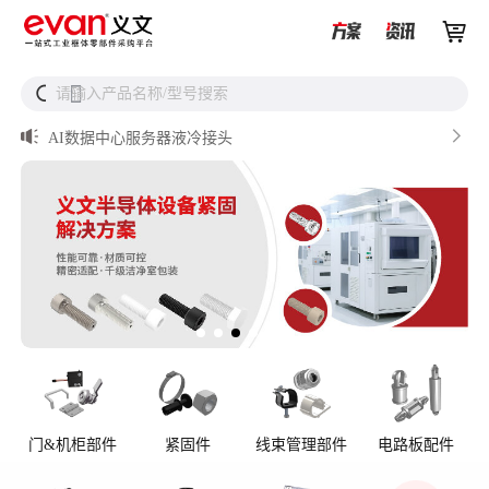


从液冷接头到松不脱螺钉，义文一站式服务器液冷零部件


请输入产品名称/型号搜索
搜
解决方案

储能逆变器密封件推介

AI数据中心服务器液冷接头

UQD vs UQDB怎么选？数据中心液冷接头选型（含OCP标
准对比）

储能设备为什么必须用防松螺母？
门&机柜部件
紧固件
线束管理部件
电路板配件