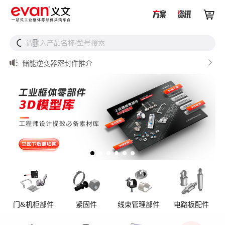


储能设备为什么必须用防松螺母？


请输入产品名称/型号搜索
搜

从液冷接头到松不脱螺钉，义文一站式服务器液冷零部件
解决方案

储能逆变器密封件推介

AI数据中心服务器液冷接头

UQD vs UQDB怎么选？数据中心液冷接头选型（含OCP标
准对比）
门&机柜部件
紧固件
线束管理部件
电路板配件