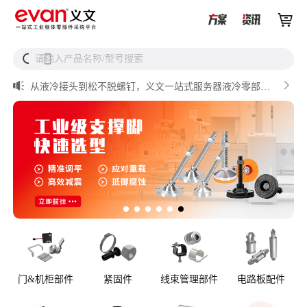


UQD vs UQDB怎么选？数据中心液冷接头选型（含OCP标


请输入产品名称/型号搜索
搜
准对比）

储能设备为什么必须用防松螺母？

从液冷接头到松不脱螺钉，义文一站式服务器液冷零部件
解决方案

储能逆变器密封件推介

AI数据中心服务器液冷接头
门&机柜部件
紧固件
线束管理部件
电路板配件