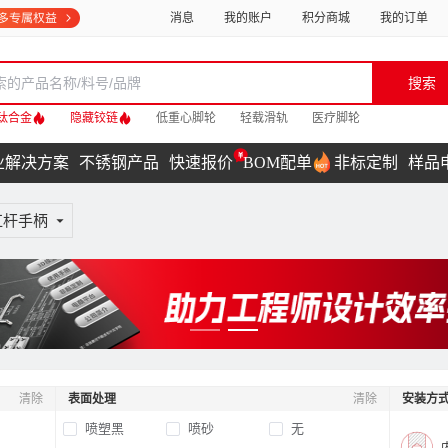
消息
我的账户
积分商城
我的订单
搜索
钛合金
隐藏铰链
低重心脚轮
轻载滑轨
医疗脚轮
业解决方案
不锈钢产品
快速报价
BOM配单
非标定制
样品
杠杆手柄
清除
表面处理
清除
安装方
喷塑黑
喷砂
无