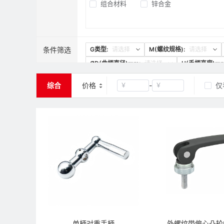
组合材料
锌合金
条件筛选
G类型:
请选择
M(螺纹规格):
请选择
ØD(曲柄直径)mm:
请选择
H(手柄高度)mm
综合
价格
-
仅
￥
￥
清空
确定
单柄对重手柄
外螺纹带偏心凸轮