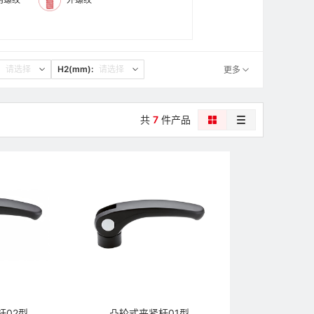
请选择
H2(mm):
请选择
更多
共
7
件产品
杆02型
凸轮式夹紧杆01型