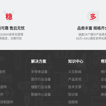
质可靠 售后无忧
品类丰富 规格齐
托EQMS体系化管理
涵盖36个细分产品类
质稳定，交期可控
55万+SKU满足多样化
解决方案
知识中心
帮
部件
半导体设备
义文新闻
用
医疗行业设备
产品资讯
企
理部件
储能行业设备
技术文章
非
配件
数据中心设备
知识库
商
动控制部件
视频库