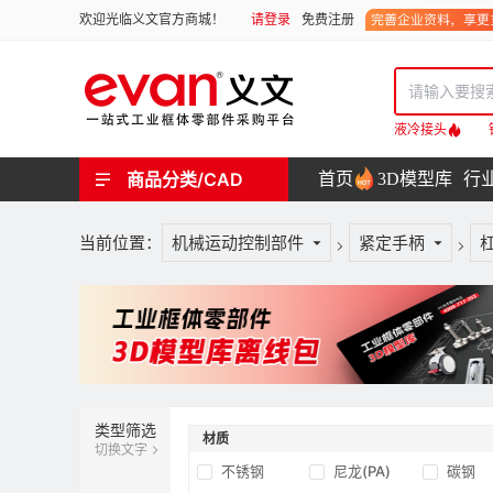
请登录
免费注册
欢迎光临义文官方商城！
液冷接头
商品分类/CAD
首页
3D模型库
行
工业用机械式门锁 | 工业用电子式门锁 | 铰链 | 拉手 | 碰珠和磁吸 | 脚轮 | 支撑脚 | 密封条 | 支撑
螺母 | 螺栓 | 螺钉 | 自攻类螺钉 | 卡箍 | 铆钉 | 垫圈 | 销和键 | 螺柱 | 挡圈
护线套 | 软管和软管接头 | 线槽及配件 | 扎线带和配件
电路板隔离柱 | 电路板导轨
分度定位件 | 紧定手柄 | 紧固旋钮 | 滑轨 | 手轮和摇手 | 显示屏支臂 | 联轴器
液压系统附件 | 位置指示器
当前位置：
机械运动控制部件
紧定手柄
类型筛选
材质
切换文字
不锈钢
尼龙(PA)
碳钢