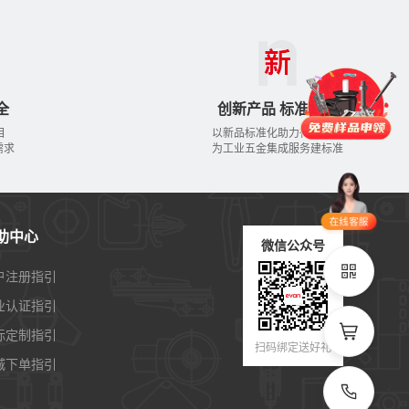
门锁
铰链
拉手
脚轮
支撑
更多
全
创新产品 标准先行
目
以新品标准化助力行业发展
品类齐全
支持定制
需求
为工业五金集成服务建标准
立即申领
在线选
1V1客
助中心
型
服
微信公众号
立即联系
户注册指引
业认证指引
标定制指引
扫码绑定送好礼
城下单指引