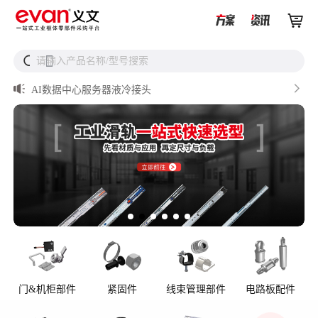


从液冷接头到松不脱螺钉，义文一站式服务器液冷零部件


请输入产品名称/型号搜索
搜
解决方案

储能逆变器密封件推介

AI数据中心服务器液冷接头

UQD vs UQDB怎么选？数据中心液冷接头选型（含OCP标
准对比）

储能设备为什么必须用防松螺母？
门&机柜部件
紧固件
线束管理部件
电路板配件