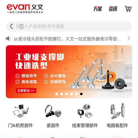


UQD vs UQDB怎么选？数据中心液冷接头选型（含OCP标


请输入产品名称/型号搜索
搜
准对比）

储能设备为什么必须用防松螺母？

从液冷接头到松不脱螺钉，义文一站式服务器液冷零部件
解决方案

储能逆变器密封件推介

AI数据中心服务器液冷接头
门&机柜部件
紧固件
线束管理部件
电路板配件