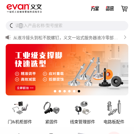


UQD vs UQDB怎么选？数据中心液冷接头选型（含OCP标


请输入产品名称/型号搜索
搜
准对比）

储能设备为什么必须用防松螺母？

从液冷接头到松不脱螺钉，义文一站式服务器液冷零部件
解决方案

储能逆变器密封件推介

AI数据中心服务器液冷接头
门&机柜部件
紧固件
线束管理部件
电路板配件