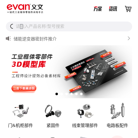


储能设备为什么必须用防松螺母？


请输入产品名称/型号搜索
搜

从液冷接头到松不脱螺钉，义文一站式服务器液冷零部件
解决方案

储能逆变器密封件推介

AI数据中心服务器液冷接头

UQD vs UQDB怎么选？数据中心液冷接头选型（含OCP标
准对比）
门&机柜部件
紧固件
线束管理部件
电路板配件