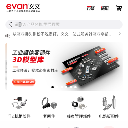


储能设备为什么必须用防松螺母？


请输入产品名称/型号搜索
搜

从液冷接头到松不脱螺钉，义文一站式服务器液冷零部件
解决方案

储能逆变器密封件推介

AI数据中心服务器液冷接头

UQD vs UQDB怎么选？数据中心液冷接头选型（含OCP标
准对比）
门&机柜部件
紧固件
线束管理部件
电路板配件