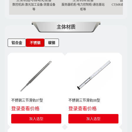
工业制造与自动化设备
工业机柜设备
医疗与
数控机床/激光加工设备/测量设备
服务器机柜/电力控制柜/通信基站
CT|MRI的扫
等
柜等
密实
主体材质
铝合金
不锈钢
碳钢
不锈钢三节滑轨07型
不锈钢三节滑轨08型
登录查看价格
登录查看价格
加入选型
加入选型