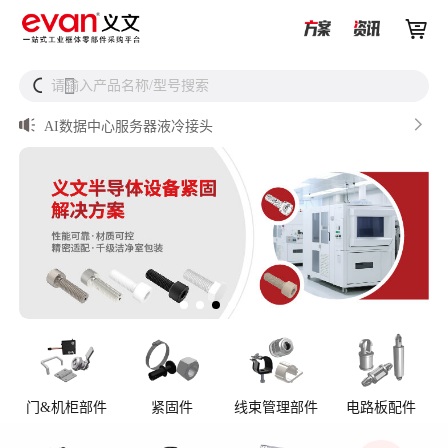


从液冷接头到松不脱螺钉，义文一站式服务器液冷零部件


请输入产品名称/型号搜索
搜
解决方案

储能逆变器密封件推介

AI数据中心服务器液冷接头

UQD vs UQDB怎么选？数据中心液冷接头选型（含OCP标
准对比）

储能设备为什么必须用防松螺母？
门&机柜部件
紧固件
线束管理部件
电路板配件