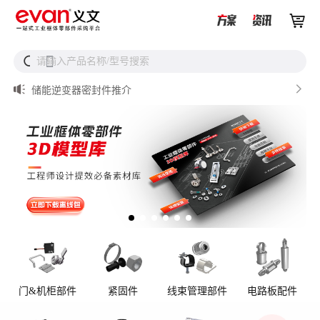


储能设备为什么必须用防松螺母？


请输入产品名称/型号搜索
搜

从液冷接头到松不脱螺钉，义文一站式服务器液冷零部件
解决方案

储能逆变器密封件推介

AI数据中心服务器液冷接头

UQD vs UQDB怎么选？数据中心液冷接头选型（含OCP标
准对比）
门&机柜部件
紧固件
线束管理部件
电路板配件