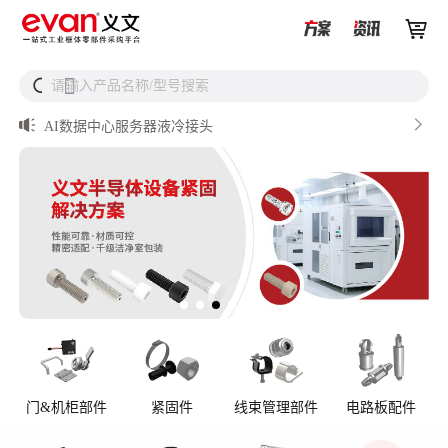


从液冷接头到松不脱螺钉，义文一站式服务器液冷零部件


请输入产品名称/型号搜索
搜
解决方案

储能逆变器密封件推介

AI数据中心服务器液冷接头

UQD vs UQDB怎么选？数据中心液冷接头选型（含OCP标
准对比）

储能设备为什么必须用防松螺母？
门&机柜部件
紧固件
线束管理部件
电路板配件