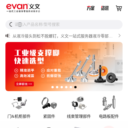


UQD vs UQDB怎么选？数据中心液冷接头选型（含OCP标


请输入产品名称/型号搜索
搜
准对比）

储能设备为什么必须用防松螺母？

从液冷接头到松不脱螺钉，义文一站式服务器液冷零部件
解决方案

储能逆变器密封件推介

AI数据中心服务器液冷接头
门&机柜部件
紧固件
线束管理部件
电路板配件