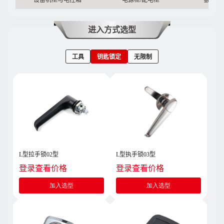
设备机柜与电控箱
电源柜/配电柜
氢能源
进入方式选型
工具
钥匙锁定
无限制
L型拉手锁02型
L型执手锁03型
登录查看价格
登录查看价格
加入选型
加入选型