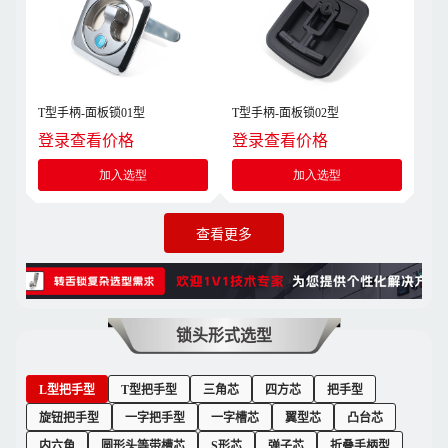
T型手柄-面板锁01型
T型手柄-面板锁02型
登录查看价格
登录查看价格
加入选型
加入选型
查看更多
锁头形式选型
L型把手型
T型把手型
三角芯
四方芯
把手型
旋钮把手型
一字把手型
一字槽芯
翼型芯
凸台芯
内六角
圆形头等带槽芯
S形芯
弹子芯
折叠手柄型