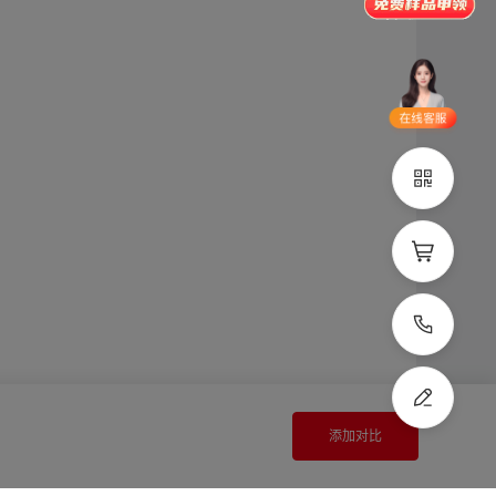
品类齐全
支持定制
立即申领
在线选
1V1客
型
服
立即联系
添加对比