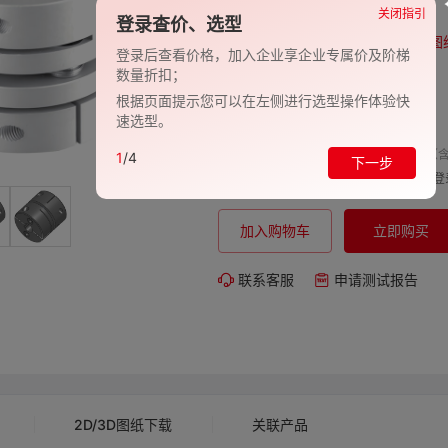
品牌:
EVAN-义文
关闭指引
登录查价、选型
型号:
EV278-27001187
图
登录后查看价格，加入企业享企业专属价及阶梯
数量折扣；
包装规格:
1
根据页面提示您可以在左侧进行选型操作体验快
交期:
-
速选型。
单价（含
1
/4
下一步
购买数量:
总价:
登
加入购物车
立即购买
联系客服
申请测试报告
2D/3D图纸下载
关联产品