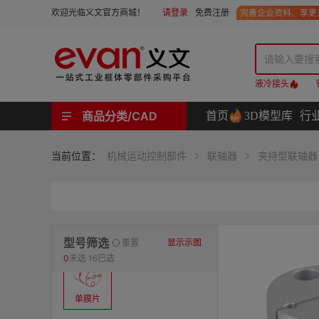
请登录
免费注册
欢迎光临义文官方商城！
液冷接头
商品分类/CAD
首页
3D模型库
行
工业用机械式门锁 | 工业用电子式门锁 | 铰链 | 拉手 | 碰珠和磁吸 | 脚轮 | 支撑脚 | 密封条 | 支撑
螺母 | 螺栓 | 螺钉 | 自攻类螺钉 | 卡箍 | 铆钉 | 垫圈 | 销和键 | 螺柱 | 挡圈
护线套 | 软管和软管接头 | 线槽及配件 | 扎线带和配件
电路板隔离柱 | 电路板导轨
分度定位件 | 紧定手柄 | 紧固旋钮 | 滑轨 | 手轮和摇手 | 显示屏支臂 | 联轴器
液压系统附件 | 位置指示器
材质
当前位置：
机械运动控制部件
联轴器
夹持型联轴器
表面处理
类型
型号筛选
重置
显示示图
0
未选
16已选
单膜片