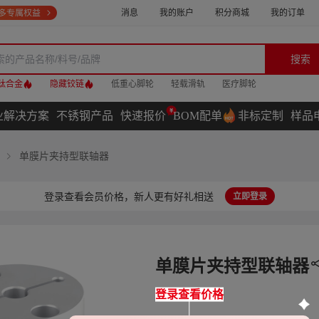
消息
我的账户
积分商城
我的订单
搜索
钛合金
隐藏铰链
低重心脚轮
轻载滑轨
医疗脚轮
业解决方案
不锈钢产品
快速报价
BOM配单
非标定制
样品
单膜片夹持型联轴器
登录查看会员价格，新人更有好礼相送
立即登录
单膜片夹持型联轴器
登录查看价格