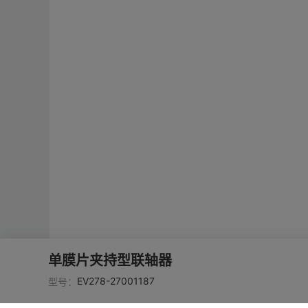
单膜片夹持型联轴器
EV278-27001187
型号：