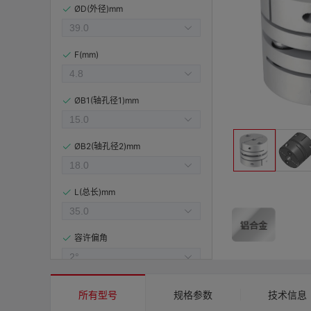
ØD(外径)mm
F(mm)
ØB1(轴孔径1)mm
ØB2(轴孔径2)mm
L(总长)mm
容许偏角
容许偏心(mm)
所有型号
规格参数
技术信息