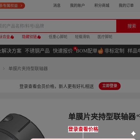
消息
我的账户
积分商城
我的订单
搜索
钛合金
隐藏铰链
低重心脚轮
轻载滑轨
医疗脚轮
业解决方案
不锈钢产品
快速报价
BOM配单
非标定制
样品
单膜片夹持型联轴器
登录查看会员价格，新人更有好礼相送
立即登录
单膜片夹持型联轴器
登录查看价格