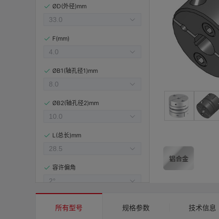
ØD(外径)mm
F(mm)
ØB1(轴孔径1)mm
ØB2(轴孔径2)mm
L(总长)mm
容许偏角
容许偏心(mm)
所有型号
规格参数
技术信息