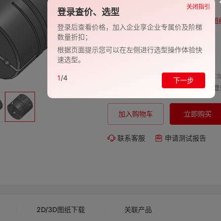
品牌:
EVAN-义文
关闭指引
登录查价、选型
型号:
EV278-27001128
图
登录后查看价格，加入企业享企业专属价及阶梯
数量折扣；
包装规格:
1
根据页面提示您可以在左侧进行选型操作体验快
交期:
-
速选型。
单价（含
1
/4
下一步
购买数量:
总价:
登
加入购物车
立即购买
联系客服
申请测试报告
2D/3D图纸下载
关联产品