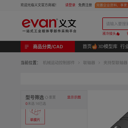
请登录
免费注册
欢迎光临义文官方商城！
液冷接头
商品分类/CAD
首页
3D模型库
行
工业用机械式门锁 | 工业用电子式门锁 | 铰链 | 拉手 | 碰珠和磁吸 | 脚轮 | 支撑脚 | 密封条 | 支撑
螺母 | 螺栓 | 螺钉 | 自攻类螺钉 | 卡箍 | 铆钉 | 垫圈 | 销和键 | 螺柱 | 挡圈
护线套 | 软管和软管接头 | 线槽及配件 | 扎线带和配件
电路板隔离柱 | 电路板导轨
分度定位件 | 紧定手柄 | 紧固旋钮 | 滑轨 | 手轮和摇手 | 显示屏支臂 | 联轴器
液压系统附件 | 位置指示器
材质
当前位置：
机械运动控制部件
联轴器
夹持型联轴器
表面处理
类型
型号筛选
重置
显示示图
0
未选
16已选
单膜片