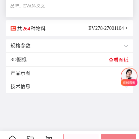
品牌：EVAN-义文

EV278-27001104

共
264
种物料
规格参数

3D图纸
E(mm)：
11.9
查看图纸
F(mm)：
3.5
产品示图
J(紧固螺栓扭矩)N·m：
1.0

K(mm)：
10.5
技术信息

L(总长)mm：
25.7
M(紧固螺栓)：
M2.5
材质与表面处理：
ØB1(轴孔径1)mm：
8.0
表面
ØB2(轴孔径2)mm：
8.0
零件
材质
附件
处理
ØD(外径)mm：
29.0
阳极
容许偏心(mm)：
0.15
主体
铝合金
氧化
内六
容许偏角：
2°
处理
角螺
容许扭矩(N·m)：
3.0
膜片
不锈钢
-
栓