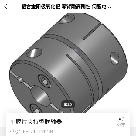

铝合金阳极氧化银 零背隙高刚性 伺服电机连接 外径20-26mm

2/3

单膜片夹持型联轴器
分享
型号：EV278-27001104