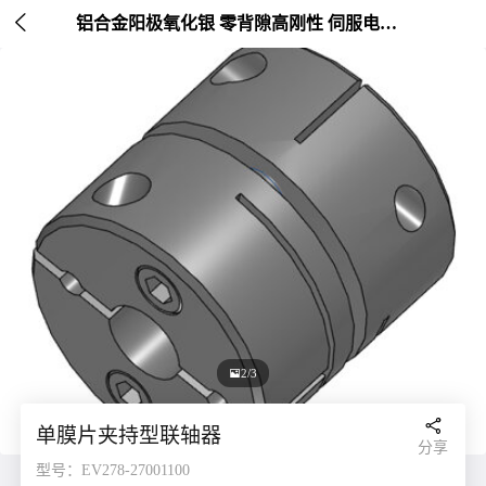

铝合金阳极氧化银 零背隙高刚性 伺服电机连接 外径20-26mm

2/3

单膜片夹持型联轴器
分享
型号：EV278-27001100