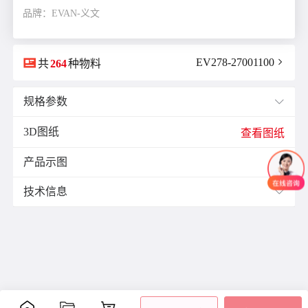
品牌：EVAN-义文

EV278-27001100

共
264
种物料
规格参数

3D图纸
E(mm)：
11.9
查看图纸
F(mm)：
3.5
产品示图
J(紧固螺栓扭矩)N·m：
1.0

K(mm)：
10.5
技术信息

L(总长)mm：
25.7
M(紧固螺栓)：
M2.5
材质与表面处理：
ØB1(轴孔径1)mm：
6.35
表面
ØB2(轴孔径2)mm：
10.0
零件
材质
附件
处理
ØD(外径)mm：
29.0
阳极
容许偏心(mm)：
0.15
主体
铝合金
氧化
内六
容许偏角：
2°
处理
角螺
容许扭矩(N·m)：
3.0
膜片
不锈钢
-
栓