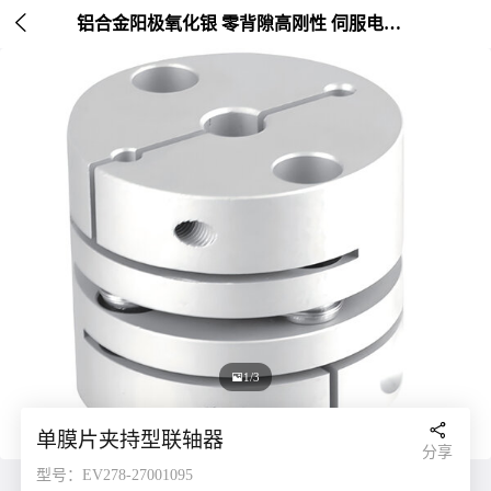

铝合金阳极氧化银 零背隙高刚性 伺服电机连接 外径20-26mm

1/3

单膜片夹持型联轴器
分享
型号：EV278-27001095