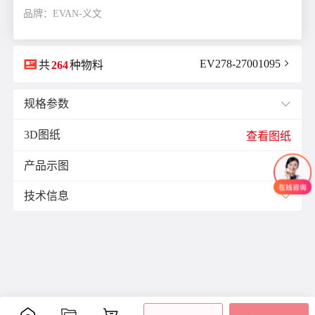
品牌：EVAN-义文

EV278-27001095

共
264
种物料
规格参数

3D图纸
E(mm)：
11.9
查看图纸
F(mm)：
3.5
产品示图
J(紧固螺栓扭矩)N·m：
1.0

K(mm)：
10.5
技术信息

L(总长)mm：
25.7
M(紧固螺栓)：
M2.5
材质与表面处理：
ØB1(轴孔径1)mm：
6.0
表面
ØB2(轴孔径2)mm：
11.0
零件
材质
附件
处理
ØD(外径)mm：
29.0
阳极
容许偏心(mm)：
0.15
主体
铝合金
氧化
内六
容许偏角：
2°
处理
角螺
容许扭矩(N·m)：
3.0
膜片
不锈钢
-
栓