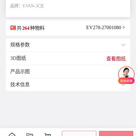
品牌：EVAN-义文

EV278-27001080

共
264
种物料
规格参数

3D图纸
E(mm)：
11.9
查看图纸
F(mm)：
3.5
产品示图
J(紧固螺栓扭矩)N·m：
1.0

K(mm)：
9.0
技术信息

L(总长)mm：
25.5
M(紧固螺栓)：
M2.5
材质与表面处理：
ØB1(轴孔径1)mm：
10.0
表面
ØB2(轴孔径2)mm：
10.0
零件
材质
附件
处理
ØD(外径)mm：
26.0
阳极
容许偏心(mm)：
0.15
主体
铝合金
氧化
内六
容许偏角：
2°
处理
角螺
容许扭矩(N·m)：
2.0
膜片
不锈钢
-
栓