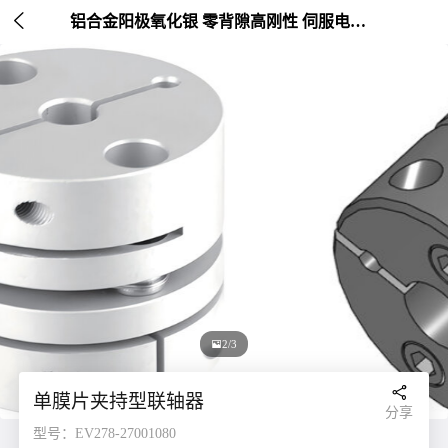

铝合金阳极氧化银 零背隙高刚性 伺服电机连接 外径20-26mm

2/3

单膜片夹持型联轴器
分享
型号：EV278-27001080