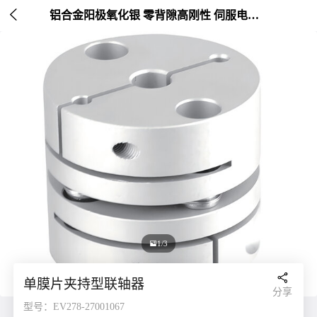

铝合金阳极氧化银 零背隙高刚性 伺服电机连接 外径20-26mm

1/3

单膜片夹持型联轴器
分享
型号：EV278-27001067