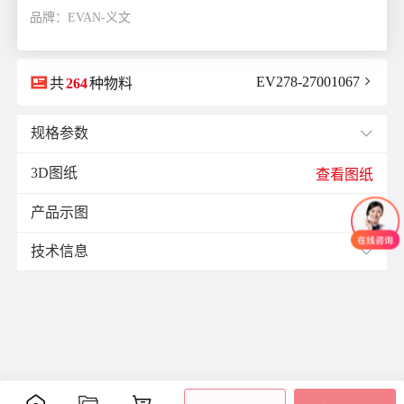
品牌：EVAN-义文

EV278-27001067

共
264
种物料
规格参数

3D图纸
E(mm)：
11.9
查看图纸
F(mm)：
3.5
产品示图
J(紧固螺栓扭矩)N·m：
1.0

K(mm)：
9.0
技术信息

L(总长)mm：
25.5
M(紧固螺栓)：
M2.5
材质与表面处理：
ØB1(轴孔径1)mm：
5.0
表面
ØB2(轴孔径2)mm：
11.0
零件
材质
附件
处理
ØD(外径)mm：
26.0
阳极
容许偏心(mm)：
0.15
主体
铝合金
氧化
内六
容许偏角：
2°
处理
角螺
容许扭矩(N·m)：
2.0
膜片
不锈钢
-
栓