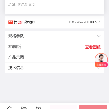
品牌：EVAN-义文

EV278-27001065

共
264
种物料
规格参数

3D图纸
E(mm)：
11.9
查看图纸
F(mm)：
3.5
产品示图
J(紧固螺栓扭矩)N·m：
1.0

K(mm)：
9.0
技术信息

L(总长)mm：
25.5
M(紧固螺栓)：
M2.5
材质与表面处理：
ØB1(轴孔径1)mm：
5.0
表面
ØB2(轴孔径2)mm：
8.0
零件
材质
附件
处理
ØD(外径)mm：
26.0
阳极
容许偏心(mm)：
0.15
主体
铝合金
氧化
内六
容许偏角：
2°
处理
角螺
容许扭矩(N·m)：
2.0
膜片
不锈钢
-
栓