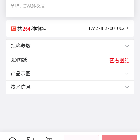
品牌：EVAN-义文

EV278-27001062

共
264
种物料
规格参数

3D图纸
E(mm)：
11.9
查看图纸
F(mm)：
3.5
产品示图
J(紧固螺栓扭矩)N·m：
1.0

K(mm)：
9.0
技术信息

L(总长)mm：
25.5
M(紧固螺栓)：
M2.5
材质与表面处理：
ØB1(轴孔径1)mm：
5.0
表面
ØB2(轴孔径2)mm：
5.0
零件
材质
附件
处理
ØD(外径)mm：
26.0
阳极
容许偏心(mm)：
0.15
主体
铝合金
氧化
内六
容许偏角：
2°
处理
角螺
容许扭矩(N·m)：
2.0
膜片
不锈钢
-
栓