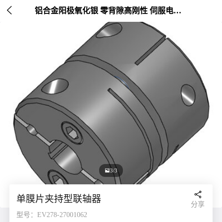

铝合金阳极氧化银 零背隙高刚性 伺服电机连接 外径20-26mm

3/3

单膜片夹持型联轴器
分享
型号：EV278-27001062