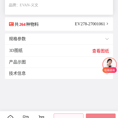
品牌：EVAN-义文

EV278-27001061

共
264
种物料
规格参数

3D图纸
E(mm)：
11.0
查看图纸
F(mm)：
3.5
产品示图
J(紧固螺栓扭矩)N·m：
1.0

K(mm)：
6.4
技术信息

L(总长)mm：
20.3
M(紧固螺栓)：
M2.5
材质与表面处理：
ØB1(轴孔径1)mm：
8.0
表面
ØB2(轴孔径2)mm：
8.0
零件
材质
附件
处理
ØD(外径)mm：
20.0
阳极
容许偏心(mm)：
0.1
主体
铝合金
氧化
内六
容许偏角：
2°
处理
角螺
容许扭矩(N·m)：
1.0
膜片
不锈钢
-
栓