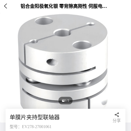

铝合金阳极氧化银 零背隙高刚性 伺服电机连接 外径20-26mm

1/3

单膜片夹持型联轴器
分享
型号：EV278-27001061