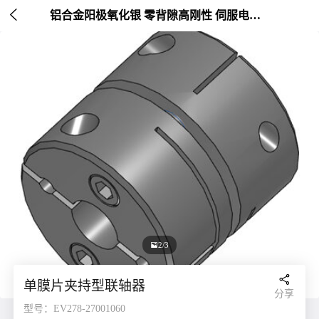

铝合金阳极氧化银 零背隙高刚性 伺服电机连接 外径20-26mm

2/3

单膜片夹持型联轴器
分享
型号：EV278-27001060