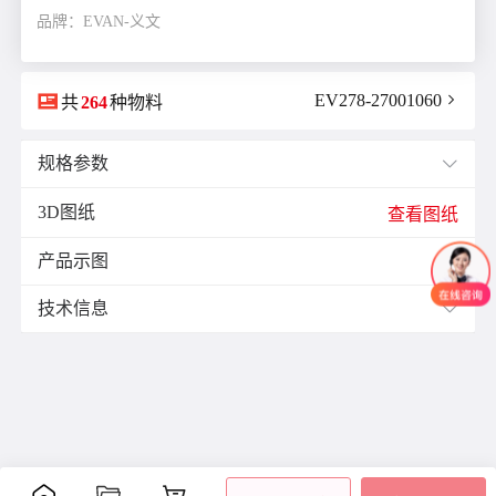
品牌：EVAN-义文

EV278-27001060

共
264
种物料
规格参数

3D图纸
E(mm)：
11.0
查看图纸
F(mm)：
3.5
产品示图
J(紧固螺栓扭矩)N·m：
1.0

K(mm)：
6.4
技术信息

L(总长)mm：
20.3
M(紧固螺栓)：
M2.5
材质与表面处理：
ØB1(轴孔径1)mm：
6.35
表面
ØB2(轴孔径2)mm：
8.0
零件
材质
附件
处理
ØD(外径)mm：
20.0
阳极
容许偏心(mm)：
0.1
主体
铝合金
氧化
内六
容许偏角：
2°
处理
角螺
容许扭矩(N·m)：
1.0
膜片
不锈钢
-
栓