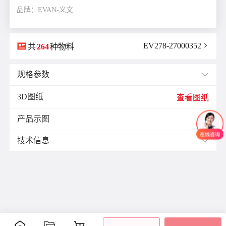
品牌：EVAN-义文

EV278-27000352

共
264
种物料
规格参数

3D图纸
E(mm)：
16.0
查看图纸
F(mm)：
4.8
产品示图
J(紧固螺栓扭矩)N·m：
3.5

K(mm)：
14.0
技术信息

L(总长)mm：
35.0
M(紧固螺栓)：
M4
材质与表面处理：
ØB1(轴孔径1)mm：
15.0
表面
ØB2(轴孔径2)mm：
18.0
零件
材质
附件
处理
ØD(外径)mm：
39.0
阳极
容许偏心(mm)：
0.25
主体
铝合金
氧化
内六
容许偏角：
2°
处理
角螺
容许扭矩(N·m)：
8.0
膜片
不锈钢
-
栓