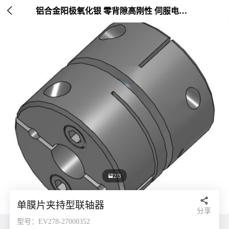

铝合金阳极氧化银 零背隙高刚性 伺服电机连接 外径20-26mm

2/3

单膜片夹持型联轴器
分享
型号：EV278-27000352