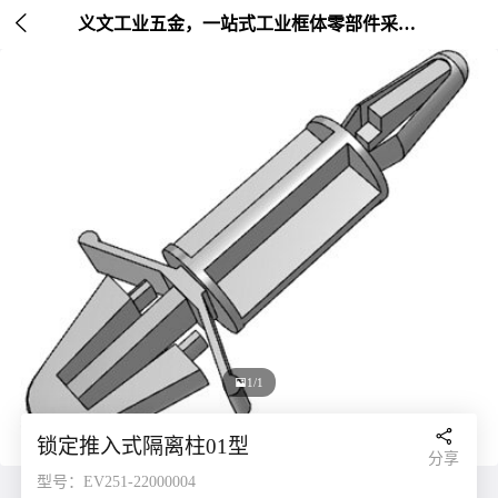

义文工业五金，一站式工业框体零部件采购平台 | 非标定制 | 五金集成

1/1

锁定推入式隔离柱01型
分享
型号：EV251-22000004