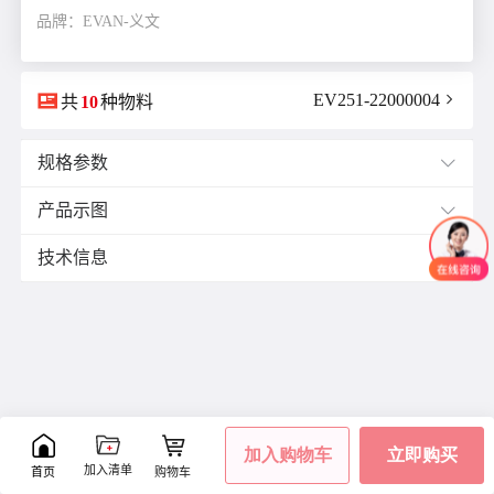
品牌：EVAN-义文

EV251-22000004

共
10
种物料
规格参数

产品示图

H(隔离高度)mm：
7.9
T1(上板厚)mm：
1.0~1.8
技术信息

T2(下板厚)mm：
0.4~2.0
Ød1(上板孔径)mm：
4.0
材质与表面处理：
Ød2(下板孔径)mm：
4.7
尼龙66(PA66)、自然色
材质：
尼龙66(PA66)
特点：
表面处理：
无
按压即可轻松固定，无需使用工具或螺钉安装
颜色：
自然色
可快速拆卸
可支撑相对较大的重量


加入购物车
立即购买
加入清单
首页
购物车