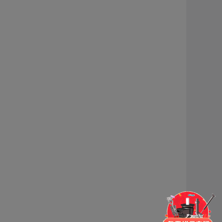
门锁
铰链
拉手
脚轮
支撑
更多