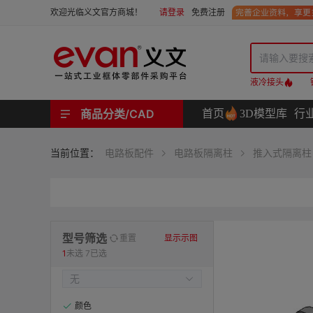
请登录
免费注册
欢迎光临义文官方商城！
液冷接头
商品分类/CAD
首页
3D模型库
行
工业用机械式门锁 | 工业用电子式门锁 | 铰链 | 拉手 | 碰珠和磁吸 | 脚轮 | 支撑脚 | 密封条 | 支撑
螺母 | 螺栓 | 螺钉 | 自攻类螺钉 | 卡箍 | 铆钉 | 垫圈 | 销和键 | 螺柱 | 挡圈
护线套 | 软管和软管接头 | 线槽及配件 | 扎线带和配件
电路板隔离柱 | 电路板导轨
分度定位件 | 紧定手柄 | 紧固旋钮 | 滑轨 | 手轮和摇手 | 显示屏支臂 | 联轴器
液压系统附件 | 位置指示器
当前位置：
电路板配件
电路板隔离柱
推入式隔离柱
材质
型号筛选
重置
显示示图
1
未选
7已选
表面处理
颜色