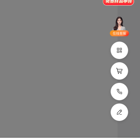
品类齐全
支持定制
立即申领
在线选
1V1客
型
服
立即联系