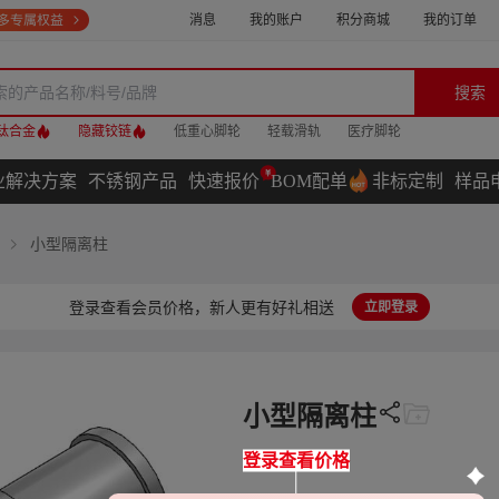
消息
我的账户
积分商城
我的订单
搜索
钛合金
隐藏铰链
低重心脚轮
轻载滑轨
医疗脚轮
业解决方案
不锈钢产品
快速报价
BOM配单
非标定制
样品
小型隔离柱
登录查看会员价格，新人更有好礼相送
立即登录
小型隔离柱
登录查看价格