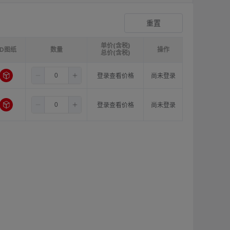
带底座推入式隔离柱
登录查看价格
重置
单价(含税)
3D图纸
请选择
H(隔离高度)mm:
数量
请选择
Ød2(下板孔径)mm:
操作
请选择
总价(含税)
式
3.2
2.54±0.05
登录查看价格
尚未登录
锁定推入式隔离柱01型
登录查看价格
式
9.5
2.54±0.05
登录查看价格
尚未登录