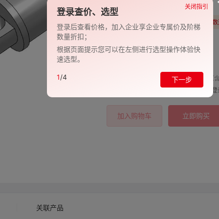
品牌:
EVAN-义文
关闭指引
登录查价、选型
型号:
请左侧筛选型号/下滑参数选
登录后查看价格，加入企业享企业专属价及阶梯
数量折扣；
包装规格:
-
根据页面提示您可以在左侧进行选型操作体验快
速选型。
交期:
-
1
/4
单价（含
下一步
购买数量:
总价:
登
加入购物车
立即购买
关联产品