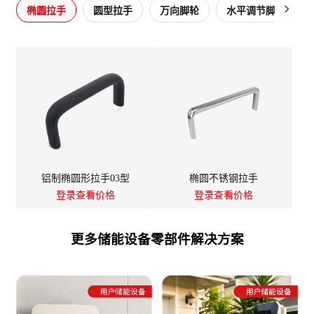

椭圆拉手
圆型拉手
万向脚轮
水平调节脚
复
铝制椭圆形拉手03型
椭圆不锈钢拉手
登录查看价格
登录查看价格
更多储能设备零部件解决方案