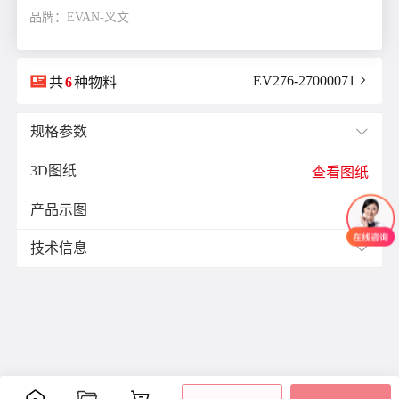
品牌：EVAN-义文

EV276-27000071

共
6
种物料
规格参数

3D图纸
H(高度)mm：
3.0
查看图纸
W(宽度)mm：
10.0
产品示图
安装方式：
自粘式

材质：
三元乙丙橡胶(EPDM)
技术信息

颜色：
黑色
材质与表面处理：
三元乙丙橡胶(EPDM)、氯丁橡胶(CR)，黑色
特点：
自粘式