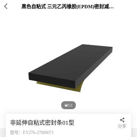

黑色自粘式 三元乙丙橡胶(EPDM)密封减震条

1/2

非延伸自粘式密封条01型
分享
型号：EV276-27000071