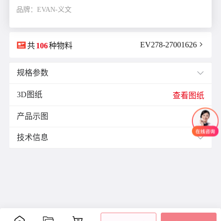
品牌：EVAN-义文

EV278-27001626

共
106
种物料
规格参数

3D图纸
E(mm)：
25.0
查看图纸
F(mm)：
2.0
产品示图
J(紧固螺栓扭矩)N·m：
4.0

K(mm)：
12.5
技术信息

L(总长)mm：
66.0
M(紧固螺栓)：
M5
材质与表面处理：
ØB1(轴孔径1)mm：
14.0
零
材
表面
ØB2(轴孔径2)mm：
15.0
附件
备注
件
质
处理
ØD(外径)mm：
40.0
铝
阳极
容许偏心(mm)：
0.1
主
合
氧化
-
体
容许偏角：
1°
金
处理
容许扭矩(N·m)：
17.0
紧定
爪