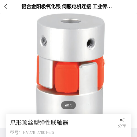

铝合金阳极氧化银 伺服电机连接 工业传动配件 外径30mm

1/3

爪形顶丝型弹性联轴器
分享
型号：EV278-27001626