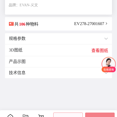
品牌：EVAN-义文

EV278-27001607

共
106
种物料
规格参数

3D图纸
E(mm)：
11.0
查看图纸
F(mm)：
1.5
产品示图
J(紧固螺栓扭矩)N·m：
1.7

K(mm)：
5.5
技术信息

L(总长)mm：
35.0
M(紧固螺栓)：
M4
材质与表面处理：
ØB1(轴孔径1)mm：
12.0
零
材
表面
ØB2(轴孔径2)mm：
12.0
附件
备注
件
质
处理
ØD(外径)mm：
30.0
铝
阳极
容许偏心(mm)：
0.1
主
合
氧化
-
体
容许偏角：
1°
金
处理
容许扭矩(N·m)：
12.5
紧定
爪