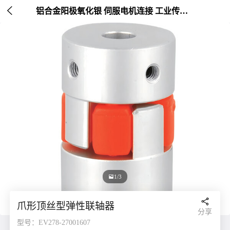

铝合金阳极氧化银 伺服电机连接 工业传动配件 外径30mm

1/3

爪形顶丝型弹性联轴器
分享
型号：EV278-27001607