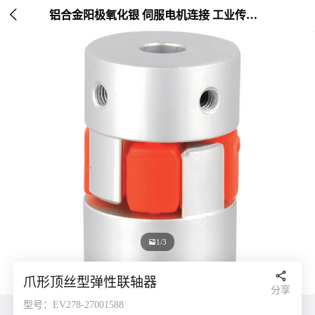

铝合金阳极氧化银 伺服电机连接 工业传动配件 外径30mm

1/3

爪形顶丝型弹性联轴器
分享
型号：EV278-27001588