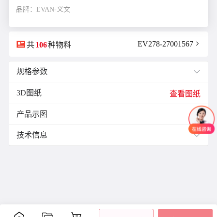
品牌：EVAN-义文

EV278-27001567

共
106
种物料
规格参数

3D图纸
E(mm)：
7.0
查看图纸
F(mm)：
1.0
产品示图
J(紧固螺栓扭矩)N·m：
0.7

K(mm)：
3.5
技术信息

L(总长)mm：
22.0
M(紧固螺栓)：
M3
材质与表面处理：
ØB1(轴孔径1)mm：
3.0
零
材
表面
ØB2(轴孔径2)mm：
6.0
附件
备注
件
质
处理
ØD(外径)mm：
14.0
铝
阳极
容许偏心(mm)：
0.1
主
合
氧化
-
体
容许偏角：
1°
金
处理
容许扭矩(N·m)：
2.0
紧定
爪