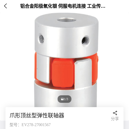

铝合金阳极氧化银 伺服电机连接 工业传动配件 外径30mm

1/3

爪形顶丝型弹性联轴器
分享
型号：EV278-27001567