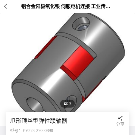

铝合金阳极氧化银 伺服电机连接 工业传动配件 外径30mm

2/3

爪形顶丝型弹性联轴器
分享
型号：EV278-27000898