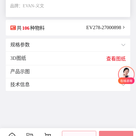
品牌：EVAN-义文

EV278-27000898

共
106
种物料
规格参数

3D图纸
E(mm)：
25.0
查看图纸
F(mm)：
2.0
产品示图
J(紧固螺栓扭矩)N·m：
4.0

K(mm)：
12.5
技术信息

L(总长)mm：
66.0
M(紧固螺栓)：
M5
材质与表面处理：
ØB1(轴孔径1)mm：
14.0
零
材
表面
ØB2(轴孔径2)mm：
15.0
附件
备注
件
质
处理
ØD(外径)mm：
40.0
铝
阳极
容许偏心(mm)：
0.1
主
合
氧化
-
体
容许偏角：
1°
金
处理
容许扭矩(N·m)：
17.0
紧定
爪